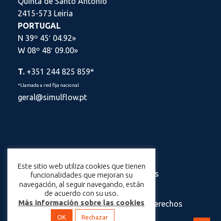
Quinta de Santo António
2415-573 Leiria
PORTUGAL
N 39º 45′ 04.92»
W 08º 48′ 09.00»
T.
+351 244 825 859*
*Llamada a red fija nacional
geral@simulflow.pt
Política de Privacidad
Este sitio web utiliza cookies que tienen
Información sobre Cookies
funcionalidades que mejoran su
navegación, al seguir navegando, están
de acuerdo con su uso.
Más información sobre las cookies
© 2025 Simulflow – Todos los derechos
reservados.
OK
Rechazar