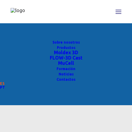
Sobre nosotros
Productos
Moldex 3D
FLOW-3D Cast
MuCell
Formación
Noticias
Contactos
ES
Eventos
PT