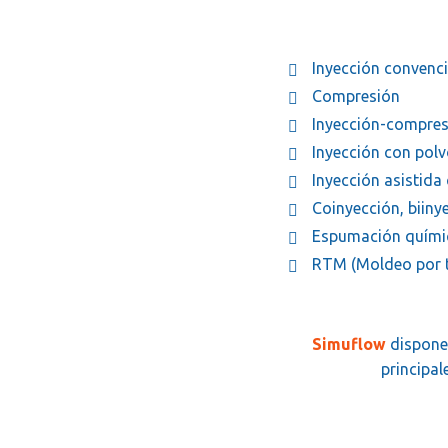
Inyección convenci
Compresión
Inyección-compres
Inyección con pol
Inyección asistida
Coinyección, biiny
Espumación quími
RTM (Moldeo por t
Simuflow
dispone 
principa