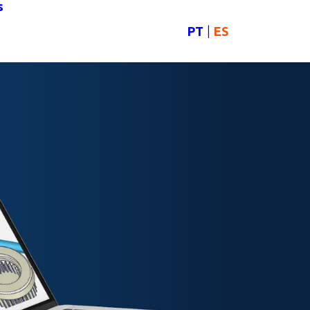
s
PT
ES