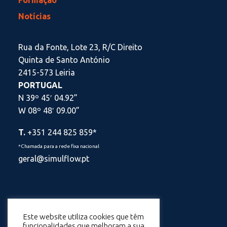
Formação
Notícias
Rua da Fonte, Lote 23, R/C Direito
Quinta de Santo António
2415-573 Leiria
PORTUGAL
N 39º 45′ 04.92”
W 08º 48′ 09.00”
T.
+351 244 825 859*
*Chamada para a rede fixa nacional
geral@simulflow.pt
Este website utiliza cookies que têm
Política de Privacidade
funcionalidades que melhoram a sua