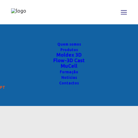
Quem somos
Produtos
Moldex 3D
Flow-3D Cast
MuCell
Formação
Notícias
Contactos
PT
Web