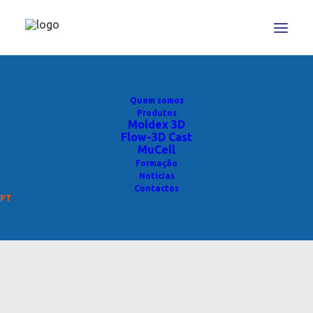
Quem somos
Produtos
Moldex 3D
Flow-3D Cast
MuCell
Formação
Notícias
Contactos
PT
Photo